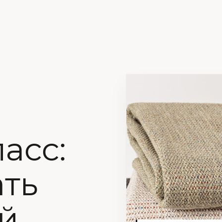
асс:
ать
й