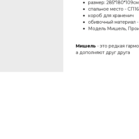
размер: 285*180*109см
спальное место - СП16
короб для храненич
обивочный материал -
Модель Мишель, Произ
Мишель
- это редкая гармо
а дополняют друг друга