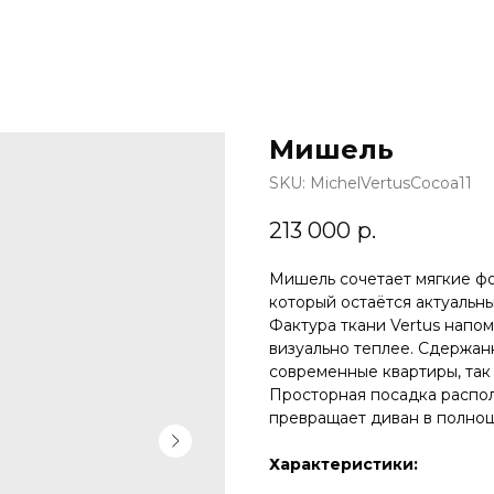
Мишель
SKU:
MichelVertusCocoa11
213 000
р.
Мишель сочетает мягкие фо
который остаётся актуальн
Фактура ткани Vertus напо
визуально теплее. Сдержан
современные квартиры, так 
Просторная посадка распол
превращает диван в полноц
Характеристики: