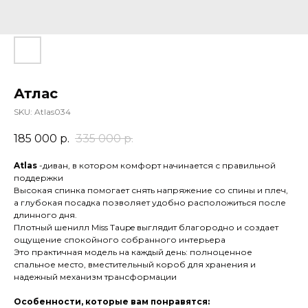
Атлас
SKU:
Atlas034
185 000
р.
335 000
р.
Atlas
-диван, в котором комфорт начинается с правильной
поддержки
Высокая спинка помогает снять напряжение со спины и плеч,
а глубокая посадка позволяет удобно расположиться после
длинного дня.
Плотный шенилл Miss Taupe выглядит благородно и создает
ощущение спокойного собранного интерьера
Это практичная модель на каждый день: полноценное
спальное место, вместительный короб для хранения и
надежный механизм трансформации
Особенности, которые вам понравятся: